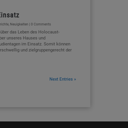
Einsatz
richte
,
Neuigkeiten
| 0 Comments
l über das Leben des Holocaust-
er unseres Hauses und
tudientagen im Einsatz. Somit können
rschwellig und zielgruppengerecht der
Next Entries »