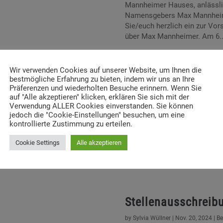
Mannheimer Hauses, anlässli
Namensgebers Max Mannheime
Sie/euch herzlich ein zur Vors
über Max Mannheimer. Am 6..
Wir verwenden Cookies auf unserer Website, um Ihnen die
Workshop für Multi
bestmögliche Erfahrung zu bieten, indem wir uns an Ihre
mit Games“
Präferenzen und wiederholten Besuche erinnern. Wenn Sie
auf "Alle akzeptieren" klicken, erklären Sie sich mit der
Verwendung ALLER Cookies einverstanden. Sie können
by
Sylvia Wüllner
|
Jan. 9, 2025
|
Ber
jedoch die "Cookie-Einstellungen" besuchen, um eine
Am 6. Februar 2025 findet vo
kontrollierte Zustimmung zu erteilen.
Thema "Erinnern mit Games" 
Workshop soll einen Überblick
Cookie Settings
Alle akzeptieren
relevante Kulturform, typisch
Chancen und...
Stellenausschreib
by
Sylvia Wüllner
|
Nov. 20, 2024
|
Be