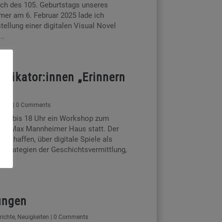
ch des 105. Geburtstags unseres
r am 6. Februar 2025 lade ich
tellung einer digitalen Visual Novel
..
plikator:innen „Erinnern
ichte
| 0 Comments
n 14 bis 18 Uhr ein Workshop zum
im Max Mannheimer Haus statt. Der
 schaffen, über digitale Spiele als
e Strategien der Geschichtsvermittlung,
ungen
richte
,
Neuigkeiten
| 0 Comments