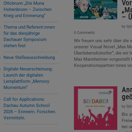
Vor
Ottobrunn „Die Muna
„M
Hohenbrunn – Zwischen
Krieg und Erinnerung“
– Ü
Thema und Referent:innen
by
Syl
für das diesjährige
0 Comments
Dachauer Symposium
Wir freuen uns sehr über die
stehen fest
unserer Visual Novel „Max M
Überlebenskünstler“, die wir
Neue Stelleausschreibung
Max Mannheimer vorgestellt 
Kooperationspartner:innen vo
Digitale Neuerscheinung:
Launch der digitalen
Lernplattform „Memory
Momentum“
An
geö
Call for Applications:
Dachau Autumn School
by
Syl
2026 – Erinnern. Forschen.
Bis 
Vermitteln.
Freiw
bei 