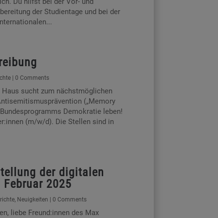
ch. Du hilfst bei der Vor- und
ereitung der Studientage und bei der
nternationalen...
reibung
ichte
| 0 Comments
r Haus sucht zum nächstmöglichen
r Antisemitismusprävention („Memory
Bundesprogramms Demokratie leben!
:innen (m/w/d). Die Stellen sind in
tellung der digitalen
. Februar 2025
richte
,
Neuigkeiten
| 0 Comments
n, liebe Freund:innen des Max