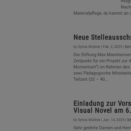
mögli
Nachb
Materialpflege, du kannst an i
Neue Stelleaussch
by
Sylvia Wüllner
|
Feb. 3, 2025
|
Ber
Die Stiftung Max Mannheime
Zeitpunkt für ein Projekt zu
Momentum“) im Rahmen des 
zwei Pädagogische Mitarbeiter
Teilzeit (32 – 40...
Einladung zur Vors
Visual Novel am 6
by
Sylvia Wüllner
|
Jan. 14, 2025
|
Be
Sehr geehrte Damen und Herre