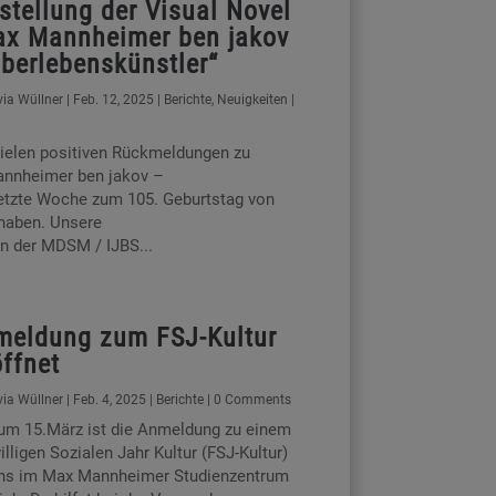
stellung der Visual Novel
ax Mannheimer ben jakov
berlebenskünstler“
via Wüllner
|
Feb. 12, 2025
|
Berichte
,
Neuigkeiten
|
 vielen positiven Rückmeldungen zu
annheimer ben jakov –
 letzte Woche zum 105. Geburtstag von
haben. Unsere
n der MDSM / IJBS...
meldung zum FSJ-Kultur
ffnet
via Wüllner
|
Feb. 4, 2025
|
Berichte
| 0 Comments
zum 15.März ist die Anmeldung zu einem
illigen Sozialen Jahr Kultur (FSJ-Kultur)
uns im Max Mannheimer Studienzentrum