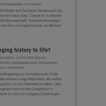
ichte
,
Neuigkeiten
| 0 Comments
024 findet das Dachauer Symposium zur
eimer Haus statt. Thema ist in diesem
und Wissenschaft. Konzentrationslager
 als Orte von Experimenten an Mensch
nging history to life?
via Wüllner
|
Juni 29, 2024
|
Berichte
,
nationale Jugendbegegnungen
,
Internationaler
usch
| 0 Comments
verlängerung zur Anmeldung bis Ende
 Wie können junge Menschen, die selbst
ng sind, um sie miterlebt zu haben, über
üngsten historischen Ereignisse in
acht es sich zur Aufgabe, Erfahrungen
.