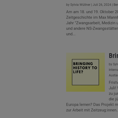
by
Sylvia Wüllner
|
Juli 26, 2024
|
Ber
Am am 18. und 19. Oktober 2
Zeitgeschichte im Max Mannh
Jahr "Zwangsarbeit, Medizin 
und andere NS-Zwangsstätten
und...
Bri
by
Syl
Inter
Austa
Frist
Juli!
zu ju
die j
Europa lernen? Das Projekt m
zur Arbeit mit Zeitzeug:innen..