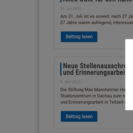
31. Juli 2025
Am 31. Juli ist es soweit, nach 27 
27 Jahre waren aufregend, interessan
Beitrag lesen
Neue Stellenausschreibu
und Erinnerungsarbeit
5. Juni 2025
Die Stiftung Max Mannheimer Haus 
Studienzentrum in Dachau zum nächst
und Erinnerungsarbeit in Teilzeit (bi
Beitrag lesen