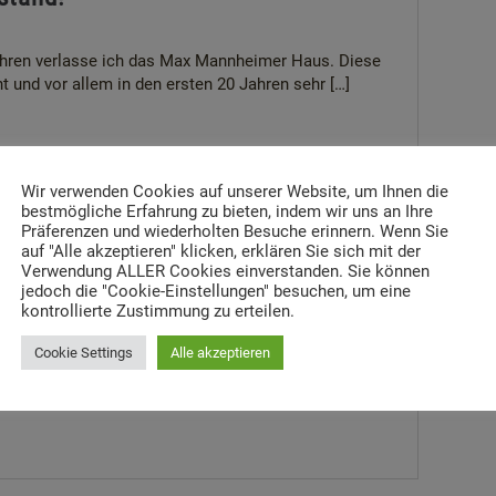
Jahren verlasse ich das Max Mannheimer Haus. Diese
t und vor allem in den ersten 20 Jahren sehr […]
Wir verwenden Cookies auf unserer Website, um Ihnen die
bestmögliche Erfahrung zu bieten, indem wir uns an Ihre
Präferenzen und wiederholten Besuche erinnern. Wenn Sie
ng: Referent:innen für Bildungs-
auf "Alle akzeptieren" klicken, erklären Sie sich mit der
Verwendung ALLER Cookies einverstanden. Sie können
jedoch die "Cookie-Einstellungen" besuchen, um eine
kontrollierte Zustimmung zu erteilen.
Dachau sucht für das Max Mannheimer
Cookie Settings
Alle akzeptieren
möglichen Zeitpunkt Referent:innen für Bildungs-
s zu 10,03 Wochenstunden, Arbeit auf […]