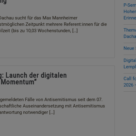
ung
P-Sem
Hohen
Dachau sucht für das Max Mannheimer
Erinn
tmöglichen Zeitpunkt mehrere Referent:innen für die
Thema 
ilzeit (bis zu 10,03 Wochenstunden, […]
Dacha
Neue 
Digita
Lernp
: Launch der digitalen
Call 
y Momentum“
2026 –
 gemeldeten Fälle von Antisemitismus seit dem 07.
lschaftliche Auseinandersetzung mit Antisemitismus
rantwortung notwendiger […]