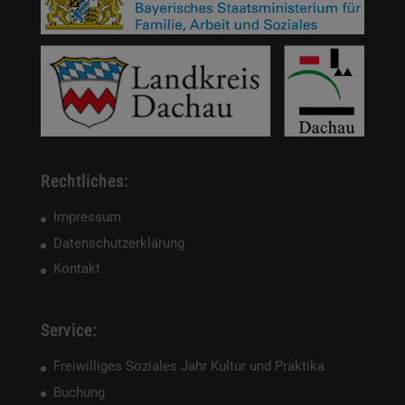
Rechtliches:
Impressum
Datenschutzerklärung
Kontakt
Service:
Freiwilliges Soziales Jahr Kultur und Praktika
Buchung