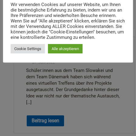
Wir verwenden Cookies auf unserer Website, um Ihnen
die bestmögliche Erfahrung zu bieten, indem wir uns an
Ihre Präferenzen und wiederholten Besuche erinnern.
Beitrag lesen
Wenn Sie auf "Alle akzeptieren" klicken, erklären Sie sich
mit der Verwendung ALLER Cookies einverstanden. Sie
können jedoch die "Cookie-Einstellungen" besuchen, um
eine kontrollierte Zustimmung zu erteilen.
Update: Who were the victims
Cookie Settings
Alle akzeptieren
of the National Socialists?
27. Juni 2022
Schüler:innen aus dem Team Slowakei und
dem Team Dänemark haben sich während
eines virtuellen Treffens über ihre Projekte
ausgetauscht. Der Grundgedanke hinter dieser
Idee war nicht nur der thematische Austausch,
[…]
Beitrag lesen