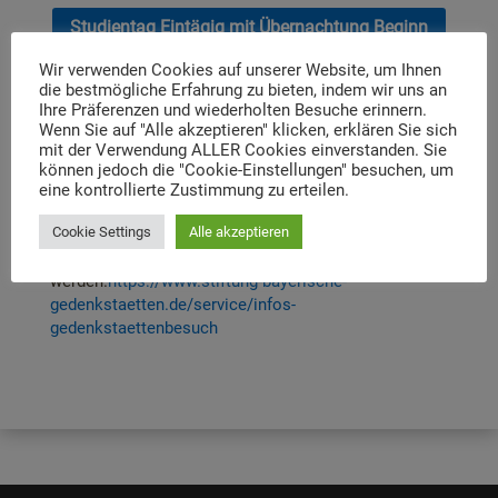
Studientag Eintägig mit Übernachtung Beginn
13:00 Uhr / Ende 14:00 Uhr
Wir verwenden Cookies auf unserer Website, um Ihnen
die bestmögliche Erfahrung zu bieten, indem wir uns an
Ihre Präferenzen und wiederholten Besuche erinnern.
Informationen zum Gedenkstättenbesuch
Wenn Sie auf "Alle akzeptieren" klicken, erklären Sie sich
mit der Verwendung ALLER Cookies einverstanden. Sie
Der Besuch von Schulklassen in den Gedenkstätten
können jedoch die "Cookie-Einstellungen" besuchen, um
Dachau und Flossenbürg wird vom Freistaat Bayern
eine kontrollierte Zustimmung zu erteilen.
gefördert. Alle notwendigen Dokumente für den
Cookie Settings
Alle akzeptieren
Förderantrag können auf der Seite der Stiftung
Bayerischer Gedenkstätten heruntergeladen
werden.
https://www.stiftung-bayerische-
gedenkstaetten.de/service/infos-
gedenkstaettenbesuch