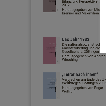
Bilanz und Perspektiven, Gö
2012
Herausgegeben von Michae
Brenner und Maximilian Str
Das Jahr 1933
Die nationalsozialistische
Machteroberung und die de
Gesellschaft, Göttingen 200
Herausgegeben von Andrea
Wirsching
„Terror nach innen“
Verbrechen am Ende des Zw
Weltkrieges, Göttingen 200
Herausgegeben von Edgar
Wolfrum