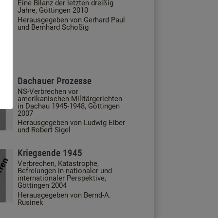
Eine Bilanz der letzten dreißig
Jahre, Göttingen 2010
Herausgegeben von Gerhard Paul
und Bernhard Schoßig
Dachauer Prozesse
NS-Verbrechen vor
amerikanischen Militärgerichten
in Dachau 1945-1948, Göttingen
2007
Herausgegeben von Ludwig Eiber
und Robert Sigel
Kriegsende 1945
Verbrechen, Katastrophe,
Befreiungen in nationaler und
internationaler Perspektive,
Göttingen 2004
Herausgegeben von Bernd-A.
Rusinek