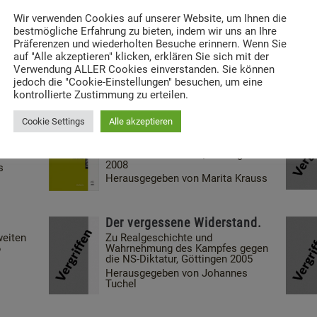
Staat
ttingen
Über die Haltungen und
Wir verwenden Cookies auf unserer Website, um Ihnen die
Handlungsspielräume der
l
bestmögliche Erfahrung zu bieten, indem wir uns an Ihre
christlichen Kirchen gegenüber
nad
Präferenzen und wiederholten Besuche erinnern. Wenn Sie
den NS-Verbrechen, Göttingen
auf "Alle akzeptieren" klicken, erklären Sie sich mit der
2011
Verwendung ALLER Cookies einverstanden. Sie können
Herausgegeben von Thomas
jedoch die "Cookie-Einstellungen" besuchen, um eine
Brechenmacher und Harry Oelke
kontrollierte Zustimmung zu erteilen.
Sie waren dabei.
Cookie Settings
Alle akzeptieren
Mitläuferinnen, Nutznießerinnen,
utsche
Täterinnen im
9
Nationalsozialismus, Göttingen
2008
s
Herausgegeben von Marita Krauss
Der vergessene Widerstand.
eiten
Zu Realgeschichte und
6
Wahrnehmung des Kampfes gegen
die NS-Diktatur, Göttingen 2005
Herausgegeben von Johannes
Tuchel