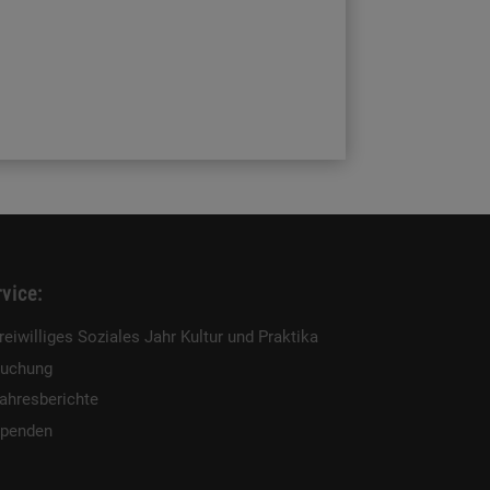
vice:
reiwilliges Soziales Jahr Kultur und Praktika
uchung
ahresberichte
penden