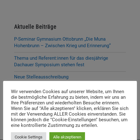
Aktuelle Beiträge
P-Seminar Gymnasium Ottobrunn „Die Muna
Hohenbrunn – Zwischen Krieg und Erinnerung“
Thema und Referent:innen für das diesjährige
Dachauer Symposium stehen fest
Neue Stelleausschreibung
Digitale Neuerscheinung: Launch der digitalen
Wir verwenden Cookies auf unserer Website, um Ihnen
Lernplattform „Memory Momentum“
die bestmögliche Erfahrung zu bieten, indem wir uns an
Ihre Präferenzen und wiederholten Besuche erinnern.
Call for Applications: Dachau Autumn School 2026 –
Wenn Sie auf "Alle akzeptieren" klicken, erklären Sie sich
mit der Verwendung ALLER Cookies einverstanden. Sie
Erinnern. Forschen. Vermitteln.
können jedoch die "Cookie-Einstellungen" besuchen, um
eine kontrollierte Zustimmung zu erteilen.
Cookie Settings
Alle akzeptieren