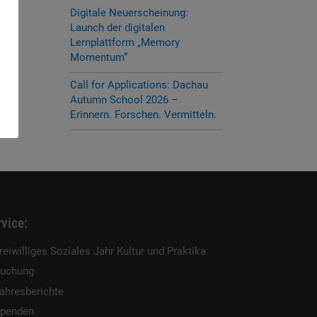
Digitale Neuerscheinung:
Launch der digitalen
Lernplattform „Memory
Momentum“
Call for Applications: Dachau
Autumn School 2026 –
Erinnern. Forschen. Vermitteln.
vice:
reiwilliges Soziales Jahr Kultur und Praktika
uchung
ahresberichte
penden