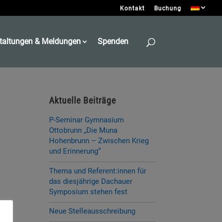
Kontakt
Buchung
taltungen & Meldungen
Spenden
Aktuelle Beiträge
P-Seminar Gymnasium
Ottobrunn „Die Muna
Hohenbrunn – Zwischen Krieg
und Erinnerung“
Thema und Referent:innen für
das diesjährige Dachauer
Symposium stehen fest
Neue Stelleausschreibung