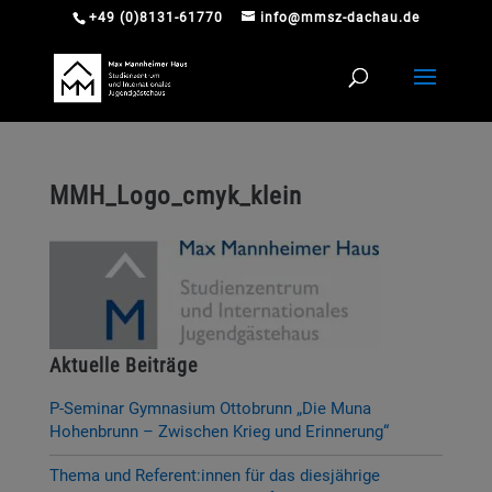
+49 (0)8131-61770
info@mmsz-dachau.de
MMH_Logo_cmyk_klein
Aktuelle Beiträge
P-Seminar Gymnasium Ottobrunn „Die Muna
Hohenbrunn – Zwischen Krieg und Erinnerung“
Thema und Referent:innen für das diesjährige