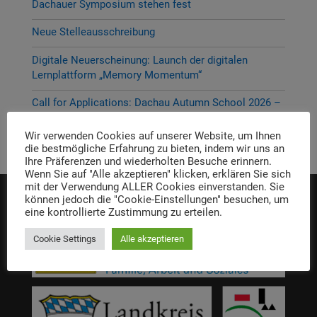
Dachauer Symposium stehen fest
Neue Stelleausschreibung
Digitale Neuerscheinung: Launch der digitalen
Lernplattform „Memory Momentum“
Call for Applications: Dachau Autumn School 2026 –
Erinnern. Forschen. Vermitteln.
Wir verwenden Cookies auf unserer Website, um Ihnen
die bestmögliche Erfahrung zu bieten, indem wir uns an
Ihre Präferenzen und wiederholten Besuche erinnern.
Wenn Sie auf "Alle akzeptieren" klicken, erklären Sie sich
mit der Verwendung ALLER Cookies einverstanden. Sie
können jedoch die "Cookie-Einstellungen" besuchen, um
Die Einrichtung wird gefördert von:
eine kontrollierte Zustimmung zu erteilen.
Cookie Settings
Alle akzeptieren