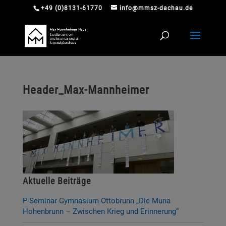
+49 (0)8131-61770
info@mmsz-dachau.de
Header_Max-Mannheimer
Aktuelle Beiträge
P-Seminar Gymnasium Ottobrunn „Die Muna
Hohenbrunn – Zwischen Krieg und Erinnerung“