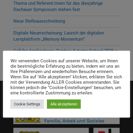
Thema und Referent:innen für das diesjährige
Dachauer Symposium stehen fest
Neue Stelleausschreibung
Digitale Neuerscheinung: Launch der digitalen
Lernplattform „Memory Momentum“
Call for Applications: Dachau Autumn School 2026 –
Erinnern. Forschen. Vermitteln.
Wir verwenden Cookies auf unserer Website, um Ihnen
die bestmögliche Erfahrung zu bieten, indem wir uns an
Ihre Präferenzen und wiederholten Besuche erinnern.
Wenn Sie auf "Alle akzeptieren" klicken, erklären Sie sich
mit der Verwendung ALLER Cookies einverstanden. Sie
können jedoch die "Cookie-Einstellungen" besuchen, um
eine kontrollierte Zustimmung zu erteilen.
Die Einrichtung wird gefördert von:
Cookie Settings
Alle akzeptieren