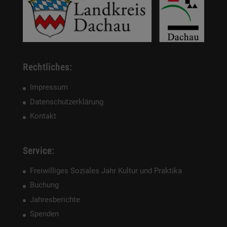
Rechtliches:
Impressum
Datenschutzerklärung
Kontakt
Service:
Freiwilliges Soziales Jahr Kultur und Praktika
Buchung
Jahresberichte
Spenden