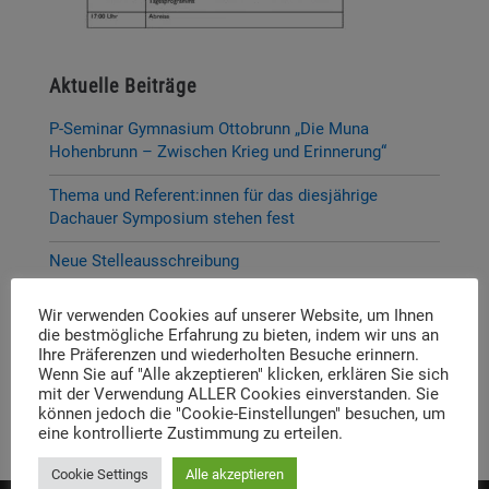
Aktuelle Beiträge
P-Seminar Gymnasium Ottobrunn „Die Muna
Hohenbrunn – Zwischen Krieg und Erinnerung“
Thema und Referent:innen für das diesjährige
Dachauer Symposium stehen fest
Neue Stelleausschreibung
Digitale Neuerscheinung: Launch der digitalen
Wir verwenden Cookies auf unserer Website, um Ihnen
Lernplattform „Memory Momentum“
die bestmögliche Erfahrung zu bieten, indem wir uns an
Ihre Präferenzen und wiederholten Besuche erinnern.
Call for Applications: Dachau Autumn School 2026 –
Wenn Sie auf "Alle akzeptieren" klicken, erklären Sie sich
Erinnern. Forschen. Vermitteln.
mit der Verwendung ALLER Cookies einverstanden. Sie
können jedoch die "Cookie-Einstellungen" besuchen, um
eine kontrollierte Zustimmung zu erteilen.
Cookie Settings
Alle akzeptieren