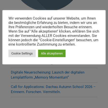
Wir verwenden Cookies auf unserer Website, um Ihnen
die bestmögliche Erfahrung zu bieten, indem wir uns an
Aktuelle Beiträge
Ihre Präferenzen und wiederholten Besuche erinnern.
Wenn Sie auf "Alle akzeptieren" klicken, erklären Sie sich
P-Seminar Gymnasium Ottobrunn „Die Muna
mit der Verwendung ALLER Cookies einverstanden. Sie
Hohenbrunn – Zwischen Krieg und Erinnerung“
können jedoch die "Cookie-Einstellungen" besuchen, um
eine kontrollierte Zustimmung zu erteilen.
Thema und Referent:innen für das diesjährige
Dachauer Symposium stehen fest
Cookie Settings
Alle akzeptieren
Neue Stelleausschreibung
Digitale Neuerscheinung: Launch der digitalen
Lernplattform „Memory Momentum“
Call for Applications: Dachau Autumn School 2026 –
Erinnern. Forschen. Vermitteln.