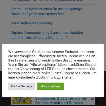
Thema und Referent:innen für das diesjährige
Dachauer Symposium stehen fest
Neue Stelleausschreibung
Digitale Neuerscheinung: Launch der digitalen
Lernplattform „Memory Momentum“
Call for Applications: Dachau Autumn School 2026 –
Wir verwenden Cookies auf unserer Website, um Ihnen
Erinnern. Forschen. Vermitteln.
die bestmögliche Erfahrung zu bieten, indem wir uns an
Ihre Präferenzen und wiederholten Besuche erinnern.
Wenn Sie auf "Alle akzeptieren" klicken, erklären Sie sich
mit der Verwendung ALLER Cookies einverstanden. Sie
können jedoch die "Cookie-Einstellungen" besuchen, um
eine kontrollierte Zustimmung zu erteilen.
Die Einrichtung wird gefördert von:
Cookie Settings
Alle akzeptieren