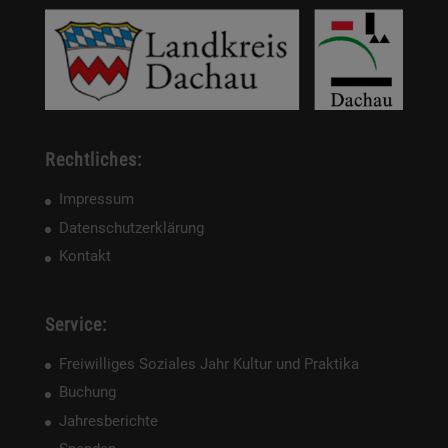
Rechtliches:
Impressum
Datenschutzerklärung
Kontakt
Service:
Freiwilliges Soziales Jahr Kultur und Praktika
Buchung
Jahresberichte