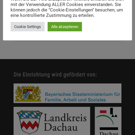
mit der Verwendung ALLER Cookies einverstanden. Sie
können jedoch die "Cookie-Einstellungen" besuchen, um
Digitale Neuerscheinung: Launch der digitalen
eine kontrollierte Zustimmung zu erteilen.
Lernplattform „Memory Momentum“
Cookie Settings
Alle akzeptieren
Call for Applications: Dachau Autumn School 2026 –
Erinnern. Forschen. Vermitteln.
Die Einrichtung wird gefördert von: