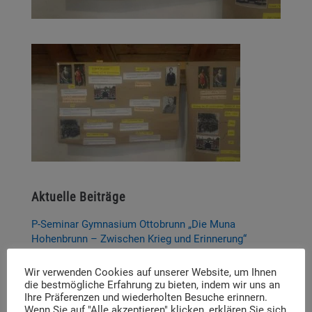
Aktuelle Beiträge
P-Seminar Gymnasium Ottobrunn „Die Muna
Hohenbrunn – Zwischen Krieg und Erinnerung“
Thema und Referent:innen für das diesjährige
Wir verwenden Cookies auf unserer Website, um Ihnen
Dachauer Symposium stehen fest
die bestmögliche Erfahrung zu bieten, indem wir uns an
Ihre Präferenzen und wiederholten Besuche erinnern.
Neue Stelleausschreibung
Wenn Sie auf "Alle akzeptieren" klicken, erklären Sie sich